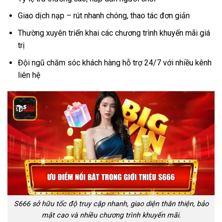
Giao dịch nạp – rút nhanh chóng, thao tác đơn giản
Thường xuyên triển khai các chương trình khuyến mãi giá
trị
Đội ngũ chăm sóc khách hàng hỗ trợ 24/7 với nhiều kênh
liên hệ
S666 sở hữu tốc độ truy cập nhanh, giao diện thân thiện, bảo
mật cao và nhiều chương trình khuyến mãi.