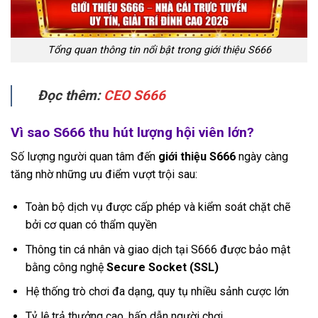
Tổng quan thông tin nổi bật trong giới thiệu S666
Đọc thêm:
CEO S666
Vì sao S666 thu hút lượng hội viên lớn?
Số lượng người quan tâm đến
giới thiệu S666
ngày càng
tăng nhờ những ưu điểm vượt trội sau:
Toàn bộ dịch vụ được cấp phép và kiểm soát chặt chẽ
bởi cơ quan có thẩm quyền
Thông tin cá nhân và giao dịch tại S666 được bảo mật
bằng công nghệ
Secure Socket (SSL)
Hệ thống trò chơi đa dạng, quy tụ nhiều sảnh cược lớn
Tỷ lệ trả thưởng cao, hấp dẫn người chơi