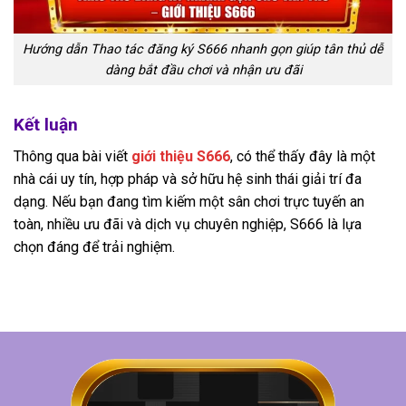
Hướng dẫn Thao tác đăng ký S666 nhanh gọn giúp tân thủ dễ
dàng bắt đầu chơi và nhận ưu đãi
Kết luận
Thông qua bài viết
giới thiệu S666
, có thể thấy đây là một
nhà cái uy tín, hợp pháp và sở hữu hệ sinh thái giải trí đa
dạng. Nếu bạn đang tìm kiếm một sân chơi trực tuyến an
toàn, nhiều ưu đãi và dịch vụ chuyên nghiệp, S666 là lựa
chọn đáng để trải nghiệm.