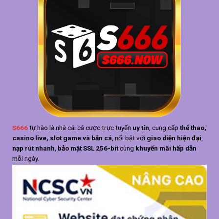
S666
tự hào là nhà cái cá cược trực tuyến
uy tín
, cung cấp
thể thao,
casino live, slot game và bắn cá
, nổi bật với
giao diện hiện đại
,
nạp rút nhanh
,
bảo mật SSL 256-bit
cùng
khuyến mãi hấp dẫn
mỗi ngày.