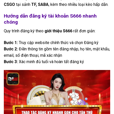
CSGO
tại sảnh
TF, SABA
, kèm theo nhiều loại kèo hấp dẫn.
Hướng dẫn đăng ký tài khoản S666 nhanh
chóng
Quy trình đăng ký theo
giới thiệu S666
rất đơn giản:
Bước 1:
Truy cập website chính thức và chọn Đăng ký
Bước 2:
Điền thông tin gồm tên đăng nhập, họ tên, mật khẩu,
email, số điện thoại, mã xác nhận
Bước 3:
Xác minh đủ tuổi và hoàn tất đăng ký